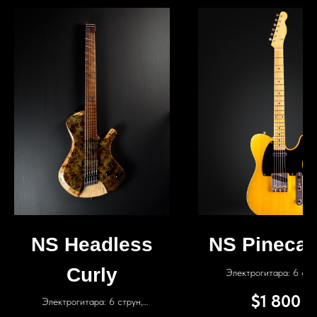
NS Headless
NS Pinecas
Curly
Электрогитара: 6 стр
звукосниматели: Fender 
$
1 800
Электрогитара: 6 струн,
Мензура: 25.5"
звукосниматели: ARB, Мензура: 25-