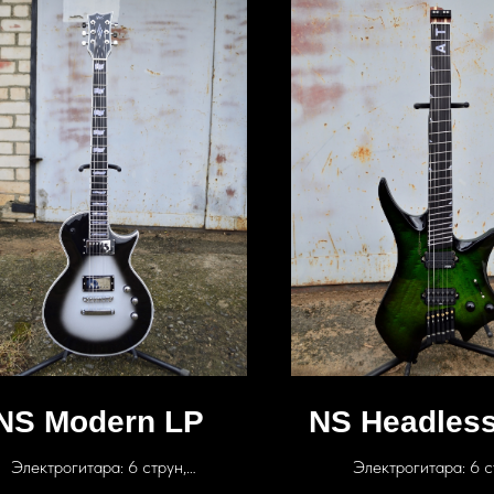
NS Modern LP
NS Headless
Электрогитара: 6 струн,
Электрогитара: 6 с
ниматели: SD Pegasus + Sentient,
звукосниматели: Fokin 