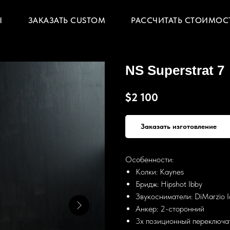
Ы
ЗАКАЗАТЬ CUSTOM
РАССЧИТАТЬ СТОИМОС
NS Superstrat 7
$
2 100
Заказать изготовление
Особенности:
Колки: Kaynes
Бридж: Hipshot Ibby
Звукосниматели: DiMarzio Io
Анкер: 2-сторонний
3х позиционный переключа