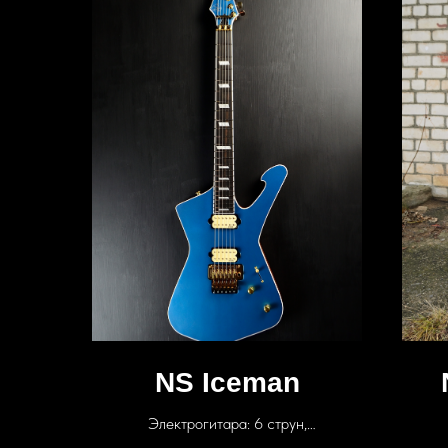
NS Iceman
Электрогитара: 6 струн,
звукосниматели: Fokin, Мензура: 25.5"
звукос