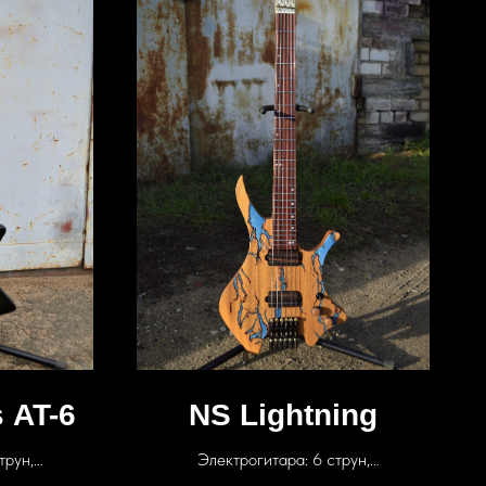
 AT-6
NS Lightning
трун,
Электрогитара: 6 струн,
Phoenix +
звукосниматели: Fokin Machete,