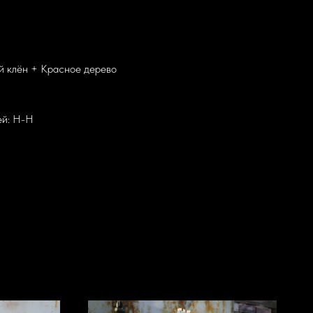
й клён + Красное дерево
ей: H-H