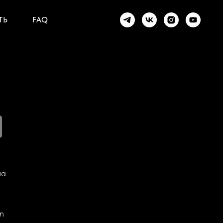
ТЬ
FAQ
ла
n